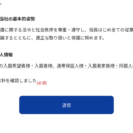
す。
る当社の基本的姿勢
護に関する法令と社会秩序を尊重・遵守し、役員はじめ全ての従
識するとともに、適正な取り扱いと保護に努めます。
個人情報
件の入居希望者様・入居者様、連帯保証人様・入居者家族様・同居
託を受けた不動産の所有者その他権利者様（以下総称してお客様
方針を確認しました
。
(必須)
報は、当社のデータベースシステム等に登録する場合があります。登
票、入居申込書、賃貸契約書、連帯保証人確約書、重要事項説明
約書等に記された個人情報、契約の履行に伴い発生する入金情報
報の利用目的