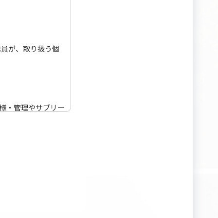
業員が、取り扱う個
人様・管理やサブリー
といいます）の個人
録されるお客様の個
書、管理委託契約
等です。