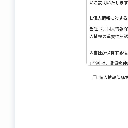
いご説明いたしま
1.個人情報に対す
当社は、個人情報保
人情報の重要性を認
2.当社が保有する
1.当社は、賃貸物
スもしくは媒介の委
個人情報保護
情報を有しています
2.お客様の個人情
人情報は、来店受付
書、サブリース原契
3.お客様の個人情