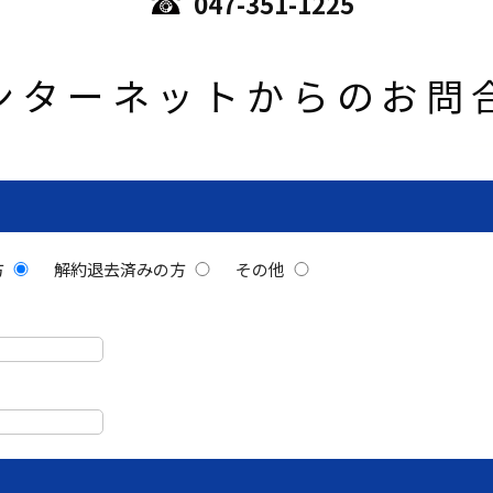
047-351-1225
ンターネットからのお問
方
解約退去済みの方
その他